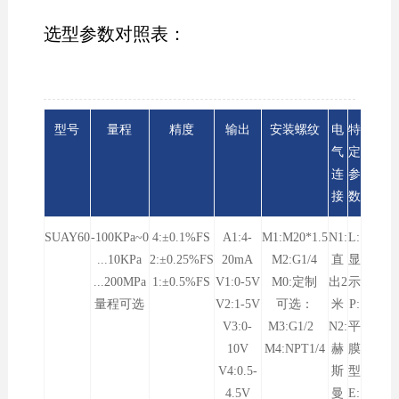
选型参数对照表：
型号
量程
精度
输出
安装螺纹
电
特
气
定
连
参
接
数
SUAY60
-100KPa~0
4:±0.1%FS
A1:4-
M1:M20*1.5
N1:
L:
...10KPa
2:±0.25%FS
20mA
M2:G1/4
直
显
...200MPa
1:±0.5%FS
V1:0-5V
M0:定制
出2
示
量程可选
V2:1-5V
可选：
米
P:
V3:0-
M3:G1/2
N2:
平
10V
M4:NPT1/4
赫
膜
V4:0.5-
斯
型
4.5V
曼
E: