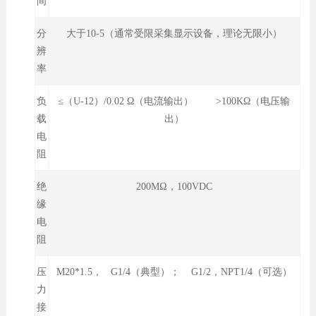
间
分
大于10-5（通常受限采集显示设备，理论无限小）
辨
率
负
≤（U-12）/0.02 Ω（电流输出） >100KΩ（电压输
载
出）
电
阻
绝
200MΩ，100VDC
缘
电
阻
压
M20*1.5， G1/4（典型）； G1/2，NPT1/4（可选）
力
接