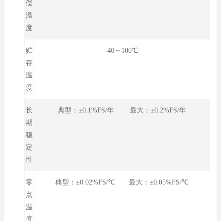
偿
温
度
贮
-40～100℃
存
温
度
长
典型：±0.1%FS/年 最大：±0.2%FS/年
期
稳
定
性
零
典型：±0.02%FS/℃ 最大：±0.05%FS/℃
点
温
度