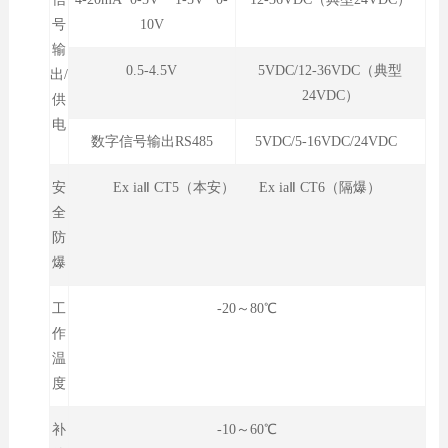
号
10V
输
0.5-4.5V
5VDC/12-36VDC（典型
出/
24VDC）
供
电
数字信号输出RS485
5VDC/5-16VDC/24VDC
安
Ex iaⅡ CT5（本安） Ex iaⅡ CT6（隔爆）
全
防
爆
工
-20～80℃
作
温
度
补
-10～60℃