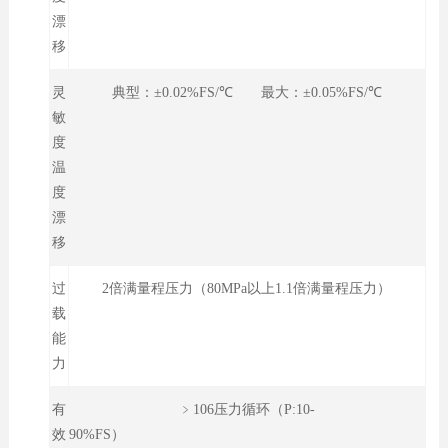
漂
移
灵
典型：±0.02%FS/℃ 最大：±0.05%FS/℃
敏
度
温
度
漂
移
过
2倍满量程压力（80MPa以上1.1倍满量程压力）
载
能
力
有
﹥106压力循环（P:10-
效
90%FS）