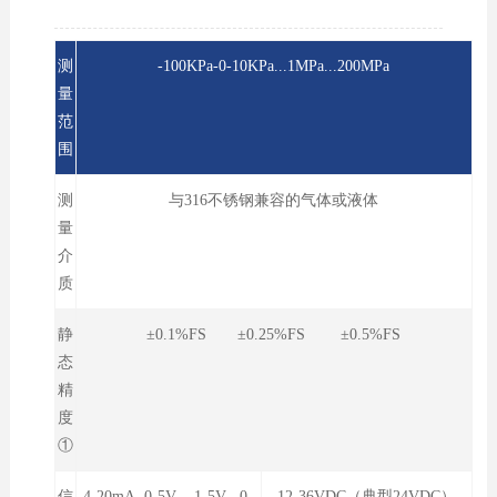
测
-100KPa-0-10KPa...1MPa...200MPa
量
范
围
测
与316不锈钢兼容的气体或液体
量
介
质
静
±0.1%FS ±0.25%FS ±0.5%FS
态
精
度
①
信
4-20mA 0-5V 1-5V 0-
12-36VDC（典型24VDC）