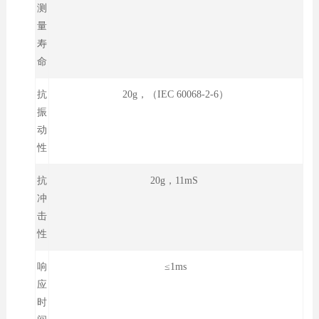
测
量
寿
命
抗
20g，（IEC 60068-2-6）
振
动
性
抗
20g，11mS
冲
击
性
响
≤1ms
应
时