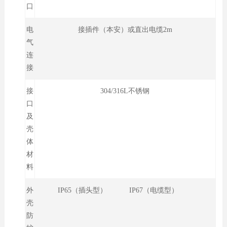
口
电
接插件（本安）或直出电缆2m
气
连
接
接
304/316L不锈钢
口
及
壳
体
材
料
外
IP65（插头型） IP67（电缆型）
壳
防