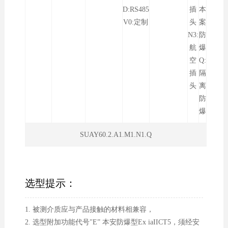
D:RS485
插
本
V0:定制
头
案
N3:
防
航
爆
空
Q:
插
隔
头
离
防
爆
SUAY60.2.A1.M1.N1.Q
选型提示：
1. 被测介质应与产品接触的材料相兼容，
2. 选型附加功能代号"E” 本安防爆型Ex iaIICT5，须经安