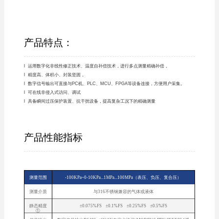
产品特点：
l 运用数字化非线性修正技术、温度自补偿技术，进行多点测量精确补偿，
l 精度高、体积小、封装坚固，
l 数字信号输出可直接与PC机、PLC、MCU、FPGA等设备连接，方便用户采集。
l 可在线非侵入式访问、调试
l 具备瞬间过压保护装置、抗干扰设备，提高复杂工况下的精确测量
产品性能指标
测量范围
-100KPa~0-10KPa...1MPa...100MPa（表压、负压、复合压）
测量介质
与316不锈钢兼容的气体或液体
静态精度
±0.075%FS ±0.1%FS ±0.25%FS ±0.5%FS
①