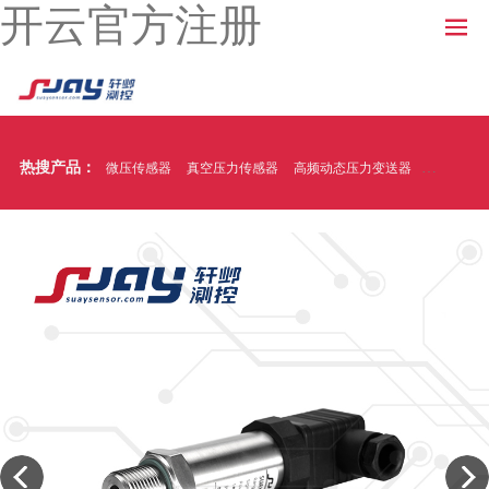
开云官方注册
热搜产品：
微压传感器
真空压力传感器
高频动态压力变送器
温压一体