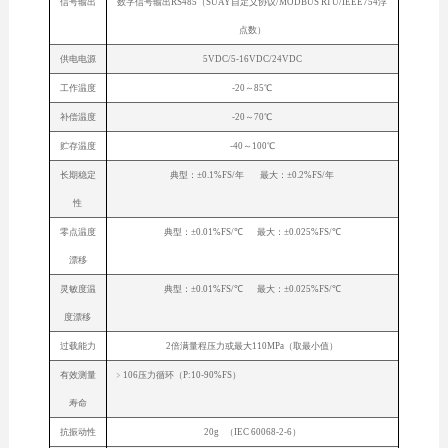
信号输出
数字信号输出RS485（SUAY自定义协议/MODBUS RTU/IEEE754浮
点数）
供电电源
5VDC/5-16VDC/24VDC
工作温度
-20～85℃
补偿温度
-20～70℃
贮存温度
-40～100℃
长期稳定
典型：±0.1%FS/年 最大：±0.2%FS/年
性
零点温度
典型：±0.01%FS/℃ 最大：±0.025%FS/℃
漂移
灵敏度温
典型：±0.01%FS/℃ 最大：±0.025%FS/℃
度漂移
过载能力
2倍满量程压力或最大110MPa（取最小值）
有效测量
﹥106压力循环（P:10-90%FS）
寿命
抗振动性
20g （IEC 60068-2-6）