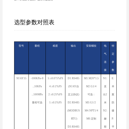
选型参数对照表
型号
量程
精度
输出
安装螺纹
电
特
气
定
连
参
接
数
SUAY15
-100KPa~0
5:±0.075%FS
D1:RS485
M1:M20*1.5
N1:
E:
...10KPa
4:±0.1%FS
(SUAY自
M2:G1/4
直
本
...100MPa
2:±0.25%FS
定义协议)
可选：
出2
案
量程可选
1:±0.5%FS
D2:RS485
M3:G1/2
米
防
(MODBUS
M4:NPT1/4
N2:
爆
RTU)
M0:定制
赫
P:
D3:RS485
斯
平