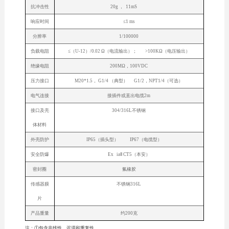
抗冲击性
20g ， 11mS
响应时间
≤1 ms
分辨率
1/100000
负载电阻
≤（U-12）/0.02 Ω（电流输出）； >100KΩ（电压输出）
绝缘电阻
200MΩ，100VDC
压力接口
M20*1.5， G1/4 （典型） G1/2，NPT1/4（可选）
电气连接
接插件或直出电缆2m
接口及壳
304/316L不锈钢
体材料
外壳防护
IP65（插头型） IP67（电缆型）
安全防爆
Ex iaⅡ CT5（本安）
密封圈
氟橡胶
传感器膜
不锈钢316L
片
产品重量
约200克
注：①包含非线性、迟滞和重复性