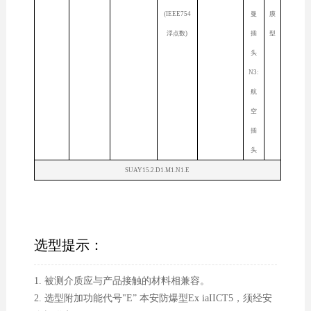
(IEEE754
曼
膜
浮点数)
插
型
头
N3:
航
空
插
头
SUAY15.2.D1.M1.N1.E
选型提示：
1. 被测介质应与产品接触的材料相兼容。
2. 选型附加功能代号"E” 本安防爆型Ex iaIICT5，须经安