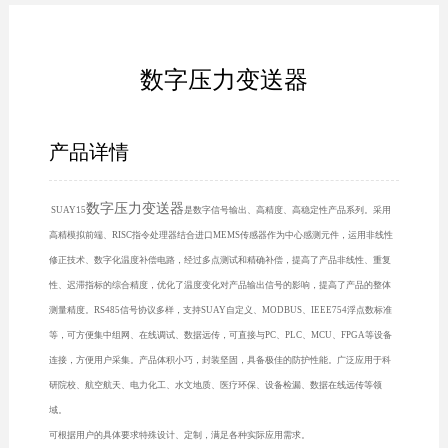
数字压力变送器
产品详情
数字压力变送器
SUAY15
是数字信号输出、高精度、高稳定性产品系列。采用
高精模拟前端、RISC指令处理器结合进口MEMS传感器作为中心感测元件，运用非线性
修正技术、数字化温度补偿电路，经过多点测试和精确补偿，提高了产品非线性、重复
性、迟滞指标的综合精度，优化了温度变化对产品输出信号的影响，提高了产品的整体
测量精度。RS485信号协议多样，支持SUAY自定义、MODBUS、IEEE754浮点数标准
等，可方便集中组网、在线调试、数据远传，可直接与PC、PLC、MCU、FPGA等设备
连接，方便用户采集。产品体积小巧，封装坚固，具备极佳的防护性能。广泛应用于科
研院校、航空航天、电力化工、水文地质、医疗环保、设备检漏、数据在线远传等领
域。
可根据用户的具体要求特殊设计、定制，满足各种实际应用需求。