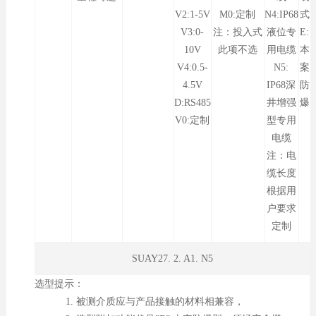
V2:1-5V
M0:定制
N4:IP68
式
V3:0-
注：投入式
液位专
E:
10V
此项不选
用电缆
本
V4:0.5-
N5:
案
4.5V
IP68深
防
D:RS485
井增强
爆
V0:定制
型专用
电缆
注：电
缆长度
根据用
户要求
定制
SUAY27. 2. A1. N5
选型提示：
1. 被测介质应与产品接触的材料相兼容，