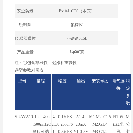
安全防爆
Ex iaⅡ CT6（本安）
密封圈
氟橡胶
传感器膜片
不锈钢316L
产品重量
约600克
注：①包含非线性、迟滞和重复性
选型参数对照表
型号
量程
精度
输出
安装螺纹
电气连
特
接
定
参
数
SUAY27
0-1m...40m
4:±0.1%FS
A1:4-
M1:M20*1.5
N1:直
M:
...600mH2O
2:±0.25%FS
20mA
M2:G1/4
出2米
安
量程可选
1:±0.5%FS
V1:0-5V
M3:G1/2
线
装