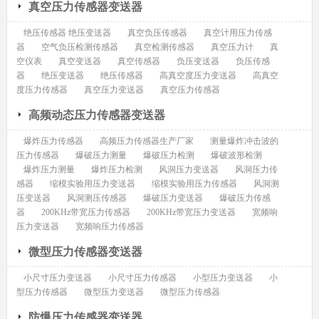
真空压力传感器变送器
绝压传感器 绝压变送器
真空负压传感器
真空计用压力传感
器
空气负压检测传感器
真空检测传感器
真空压力计
真
空仪表
真空变送器
真空传感器
负压变送器
负压传感
器
绝压变送器
绝压传感器
高真空度压力变送器
高真空
度压力传感器
真空压力变送器
真空压力传感器
高频动态压力传感器变送器
爆炸压力传感器
高频压力传感器生产厂家
测量爆炸冲击波的
压力传感器
爆破压力测量
爆破压力检测
爆破波形检测
爆炸压力测量
爆炸压力检测
风洞压力变送器
风洞压力传
感器
缩模实验用压力变送器
缩模实验用压力传感器
风洞测
压变送器
风洞测压传感器
爆破压力变送器
爆破压力传感
器
200KHz带宽压力传感器
200KHz带宽压力变送器
宽频响
压力变送器
宽频响压力传感器
微型压力传感器变送器
小尺寸压力变送器
小尺寸压力传感器
小型压力变送器
小
型压力传感器
微型压力变送器
微型压力传感器
防爆压力传感器变送器