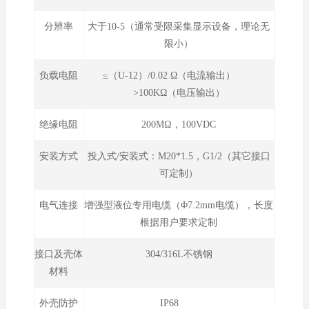
分辨率
大于10-5（通常受限采集显示设备，理论无
限小）
负载电阻
≤（U-12）/0.02 Ω（电流输出）
>100KΩ（电压输出）
绝缘电阻
200MΩ，100VDC
安装方式
投入式/安装式：M20*1.5，G1/2（其它接口
可定制）
电气连接
增强型液位专用电缆（Φ7.2mm电缆），长度
根据用户要求定制
接口及壳体
304/316L不锈钢
材料
外壳防护
IP68