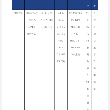
接
数
SUAY30
-100KPa~0
4:±0.1%FS
A1:4-
M1:M20*1.5
N1:
S:
...10KPa
2:±0.25%FS
20mA
M2:G1/4
直
抗
...7MPa
1:±0.5%FS
V1:0-5V
M6:KF16
出2
干
量程可选
V2:1-5V
可选
米
扰
V3:0-
M3:G1/2，
N2:
L:
10V
M7:KF25
赫
显
D:RS485
M0:定制
斯
示
V0:定制
曼
E:
插
本
头
案
N3:
防
航
爆
空
插
头