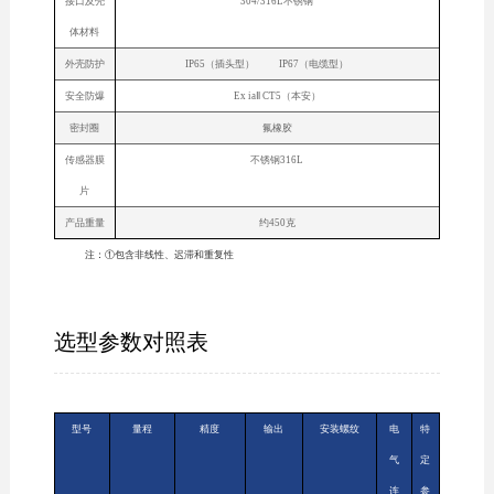
接口及壳
304/316L不锈钢
体材料
外壳防护
IP65（插头型） IP67（电缆型）
安全防爆
Ex iaⅡ CT5（本安）
密封圈
氟橡胶
传感器膜
不锈钢316L
片
产品重量
约450克
注：①包含非线性、迟滞和重复性
选型参数对照表
型号
量程
精度
输出
安装螺纹
电
特
气
定
连
参