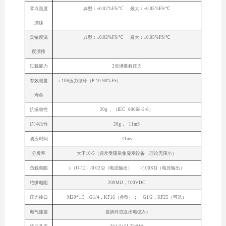
零点温度
典型：±0.02%FS/℃ 最大：±0.05%FS/℃
漂移
灵敏度温
典型：±0.02%FS/℃ 最大：±0.05%FS/℃
度漂移
过载能力
2倍满量程压力
有效测量
﹥106压力循环（P:10-90%FS）
寿命
抗振动性
20g ，（IEC 60068-2-6）
抗冲击性
20g， 11mS
响应时间
≤1ms
分辨率
大于10-5（通常受限采集显示设备，理论无限小）
负载电阻
≤（U-12）/0.02 Ω（电流输出） >100KΩ（电压输出）
绝缘电阻
200MΩ，100VDC
压力接口
M20*1.5，G1/4，KF16（典型）； G1/2，KF25（可选）
电气连接
接插件或直出电缆2m