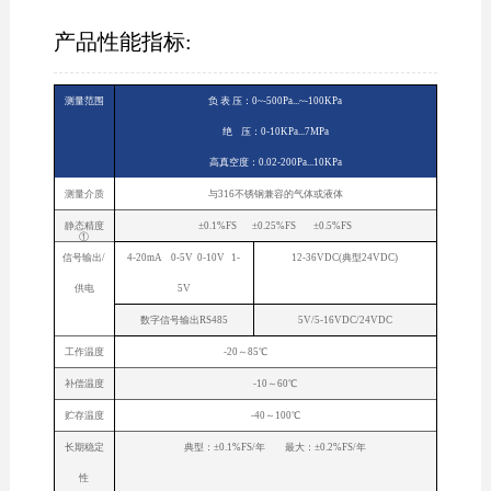
产品性能指标:
测量范围
负 表 压：0~-500Pa...~-100KPa
绝 压：0-10KPa...7MPa
高真空度：0.02-200Pa...10KPa
测量介质
与316不锈钢兼容的气体或液体
静态精度
±0.1%FS ±0.25%FS ±0.5%FS
①
信号输出/
4-20mA 0-5V 0-10V 1-
12-36VDC(典型24VDC)
供电
5V
数字信号输出RS485
5V/5-16VDC/24VDC
工作温度
-20～85℃
补偿温度
-10～60℃
贮存温度
-40～100℃
长期稳定
典型：±0.1%FS/年 最大：±0.2%FS/年
性